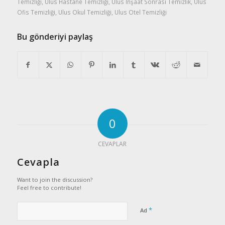
Temizliği
,
Ulus Hastane Temizliği
,
Ulus İnşaat Sonrası Temizlik
,
Ulus
Ofis Temizliği
,
Ulus Okul Temizliği
,
Ulus Otel Temizliği
Bu gönderiyi paylaş
0
CEVAPLAR
Cevapla
Want to join the discussion?
Feel free to contribute!
*
Ad