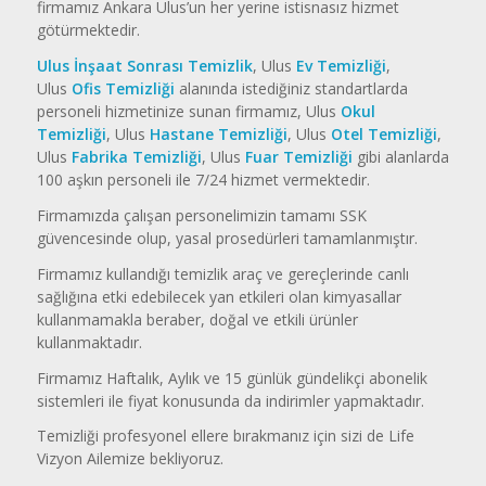
firmamız Ankara Ulus’un her yerine istisnasız hizmet
götürmektedir.
Ulus İnşaat Sonrası Temizlik
, Ulus
Ev Temizliği
,
Ulus
Ofis Temizliği
alanında istediğiniz standartlarda
personeli hizmetinize sunan firmamız, Ulus
Okul
Temizliği
, Ulus
Hastane Temizliği
, Ulus
Otel Temizliği
,
Ulus
Fabrika Temizliği
, Ulus
Fuar Temizliği
gibi alanlarda
100 aşkın personeli ile 7/24 hizmet vermektedir.
Firmamızda çalışan personelimizin tamamı SSK
güvencesinde olup, yasal prosedürleri tamamlanmıştır.
Firmamız kullandığı temizlik araç ve gereçlerinde canlı
sağlığına etki edebilecek yan etkileri olan kimyasallar
kullanmamakla beraber, doğal ve etkili ürünler
kullanmaktadır.
Firmamız Haftalık, Aylık ve 15 günlük gündelikçi abonelik
sistemleri ile fiyat konusunda da indirimler yapmaktadır.
Temizliği profesyonel ellere bırakmanız için sizi de Life
Vizyon Ailemize bekliyoruz.