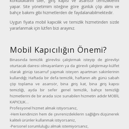
korkuluklarını siler, giriş kapısı ve asansör temizliklerini
yapar. Site yönetimim isteğine göre günlük çöp alımı ve
bahçe bakımı gibi hizmetlerden de faydalanabilmektedir.
Uygun fiyata mobil kapıcılık ve temizlik hizmetinden sizde
yararlanmak için lütfen bizi arayınız.
Mobil Kapıcılığın Önemi?
Binasında temizlik görevlisi çalıştırmak isteyip de görevliyi
oturtacak dairesi olmayanların ya da görevli çalıştırmayı külfet
olarak görüp tasarruf yapmak isteyen apartman sakinlerinin
kullandığı; Haftada bir defa temizlik, haftanın altı günü sabah
çöp toplama ve asansör, bina giriş kat, bina giriş kapısı
temizliği, ayda bir sefer genel temizlik, bahçe temizliği
hizmetlerini de bir arada size sunabilen hizmetin adıdır MOBİL
KAPICILIK…
Profesyonel hizmet almak istiyorsanız,
-Hem kendinizin hem de çevrenizdekilerin sağlığını düşünerek
kaliteli ürünler kullanmak istiyorsaniz,
-Personel sorumluluğu almak istemiyorsanız,