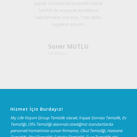
yapıldı. Sonrasında periyodik olarak
telefon ile arayarak kendilerini
hatırlatmaları çok hoş. Tüm ekibe
teşekkür ederim.
Soner MUTLU
İde Bilişim
Hizmet İçin Burdayız!
My Life Vizyon Group Temizlik olarak; İnşaat Sonrası Temizlik, Ev
Temizliği, Ofis Temizliği alanında istediğiniz standartlarda
personeli hizmetinize sunan firmamız, Okul Temizliği, Hastane
Temizliği, Otel Temizliği, Fabrika Temizliği, Fuar Temizliği gibi