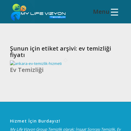
Şunun için etiket arşivi:
ev temizliği
fiyatı
Ev Temizliği
Hizmet İçin Burdayız!
My Life Vizyon Group Temizlik olarak; İnşaat Sonrası Temizlik, Ev