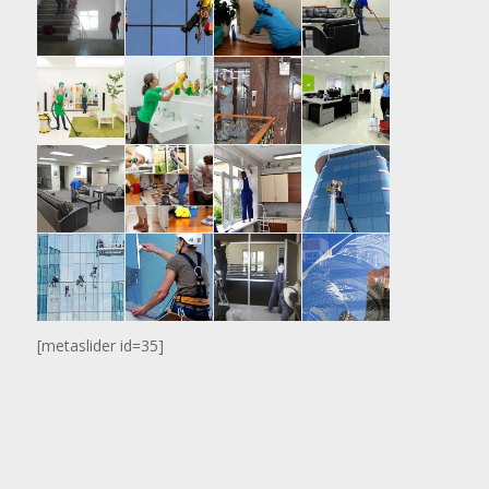
[metaslider id=35]