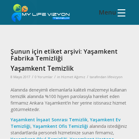
Şunun için etiket arşivi:
Yaşamkent
Fabrika Temizliği
Yaşamkent Temizlik
/
/
/
8 Mayıs 2017
0 Yorumlar
in
Hizmet Ağımız
tarafından
lifevizyon
Alanında deneyimli elemanlarla kaliteli malzemeyi kullanan
temizlik alanında %100 hijyen parolasıyla hareket eden
firmamız Ankara Yaşamkent’in her yerine istisnasız hizmet
götürmektedir.
Yaşamkent İnşaat Sonrası Temizlik
,
Yaşamkent Ev
Temizliği
,
Yaşamkent Ofis Temizliği
alanında istediğiniz
standartlarda personeli hizmetinize sunan firmamız,