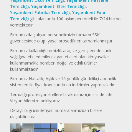
Yaşamkent Okul Temizliği
,
Yaşamkent Hastane
Temizliği
,
Yaşamkent Otel Temizliği
,
Yaşamkent Fabrika Temizliği
,
Yaşamkent Fuar
Temizliği
gibi alanlarda 100 aşkın personeli ile 7/24 hizmet
vermektedir.
Firmamızda çalışan personelimizin tamamı SSK
güvencesinde olup, yasal prosedürleri tamamlanmıştır.
Firmamız kullandığı temizlik araç ve gereçlerinde canlı
sağlığına etki edebilecek yan etkileri olan kimyasallar
kullanmamakla beraber, doğal ve etkili ürünler
kullanmaktadır.
Firmamız Haftalık, Aylık ve 15 günlük gündelikçi abonelik
sistemleri ile fiyat konusunda da indirimler yapmaktadır.
Temizliği profesyonel ellere bırakmanız için sizi de Life
Vizyon Ailemize bekliyoruz.
Detaylı bilgi için iletişim numaralarımızdan bizlere
ulaşabilirsiniz.