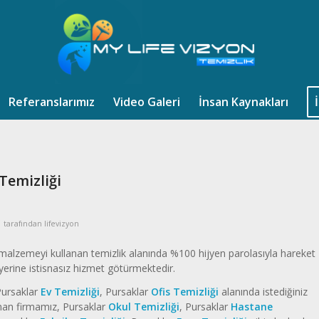
Referanslarımız
Video Galeri
İnsan Kaynakları
Temizliği
tarafından
lifevizyon
i malzemeyi kullanan temizlik alanında %100 hijyen parolasıyla hareket
yerine istisnasız hizmet götürmektedir.
Pursaklar
Ev Temizliği
, Pursaklar
Ofis Temizliği
alanında istediğiniz
unan firmamız, Pursaklar
Okul Temizliği
, Pursaklar
Hastane