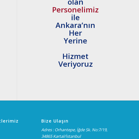
olan
Personelimiz
ile
Ankara’nın
Her
Yerine
Hizmet
Veriyoruz
lerimiz
Bize Ulaşın
Adres : Orhantepe, İğde Sk. No:7/19,
34865 Kartal/İstanbul