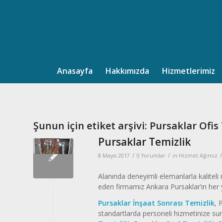
Anasayfa
Hakkımızda
Hizmetlerimiz
Şunun için etiket arşivi:
Pursaklar Ofis 
Pursaklar Temizlik
/
/
/
8 Mayıs 2017
0 Yorumlar
in
Hizmet Ağımız
Alanında deneyimli elemanlarla kalitel
eden firmamız Ankara Pursaklar’ın her 
Pursaklar İnşaat Sonrası Temizlik
, 
standartlarda personeli hizmetinize s