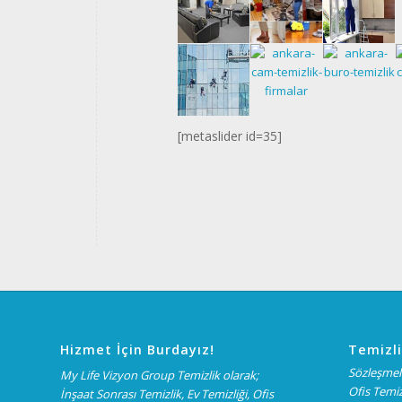
[metaslider id=35]
Hizmet İçin Burdayız!
Temizli
Sözleşmeli
My Life Vizyon Group Temizlik olarak;
Ofis Temiz
İnşaat Sonrası Temizlik, Ev Temizliği, Ofis