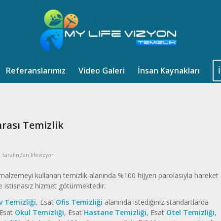
Referanslarımız
Video Galeri
İnsan Kaynakları
nrası Temizlik
tarafından
lifevizyon
i malzemeyi kullanan temizlik alanında %100 hijyen parolasıyla hareket
e istisnasız hizmet götürmektedir.
v Temizliği
, Esat
Ofis Temizliği
alanında istediğiniz standartlarda
 Esat
Okul Temizliği
, Esat
Hastane Temizliği
, Esat
Otel Temizliği
,