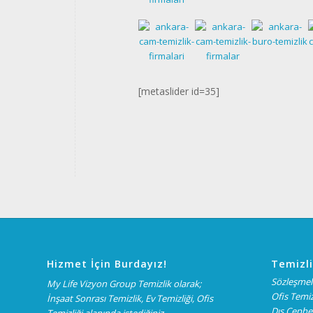
[metaslider id=35]
Hizmet İçin Burdayız!
Temizli
Sözleşmeli
My Life Vizyon Group Temizlik olarak;
Ofis Temiz
İnşaat Sonrası Temizlik, Ev Temizliği, Ofis
Dış Cephe 