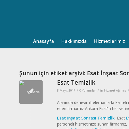
Anasayfa
Hakkımızda
Hizmetlerimiz
Şunun için etiket arşivi:
Esat İnşaat So
Esat Temizlik
/
/
/
8 Mayıs 2017
0 Yorumlar
in
Hizmet Ağımız
Alanında deneyimli elemanlarla kalitel
eden firmamız Ankara Esat’ın her yerin
Esat İnşaat Sonrası Temizlik
, Esat
E
personeli hizmetinize sunan firmamız,