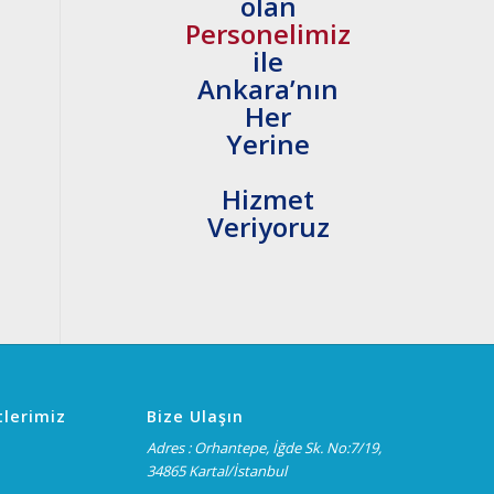
olan
Personelimiz
ile
Ankara’nın
Her
Yerine
Hizmet
Veriyoruz
lerimiz
Bize Ulaşın
Adres : Orhantepe, İğde Sk. No:7/19,
34865 Kartal/İstanbul