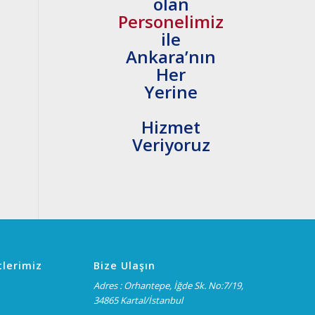
olan
Personelimiz
ile
Ankara’nın
Her
Yerine
Hizmet
Veriyoruz
lerimiz
Bize Ulaşın
Adres : Orhantepe, İğde Sk. No:7/19,
34865 Kartal/İstanbul