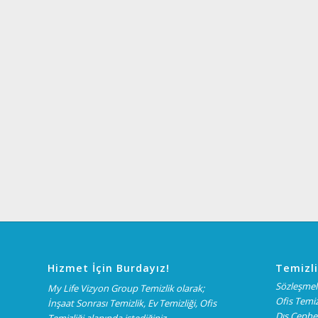
Hizmet İçin Burdayız!
Temizli
Sözleşmeli
My Life Vizyon Group Temizlik olarak;
Ofis Temiz
İnşaat Sonrası Temizlik, Ev Temizliği, Ofis
Dış Cephe 