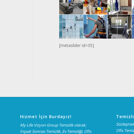
[metaslider id=35]
Hizmet İçin Burdayız!
Temizli
Sözleşmeli
My Life Vizyon Group Temizlik olarak;
Ofis Temiz
İnşaat Sonrası Temizlik, Ev Temizliği, Ofis