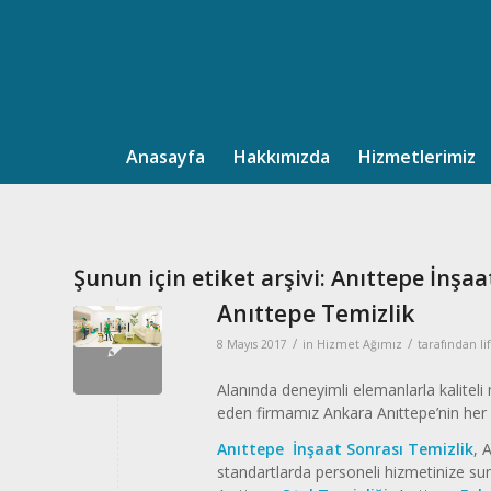
Anasayfa
Hakkımızda
Hizmetlerimiz
Şunun için etiket arşivi:
Anıttepe İnşaa
Anıttepe Temizlik
/
/
8 Mayıs 2017
in
Hizmet Ağımız
tarafından
li
Alanında deneyimli elemanlarla kalitel
eden firmamız Ankara Anıttepe’nin her 
Anıttepe İnşaat Sonrası Temizlik
, 
standartlarda personeli hizmetinize s