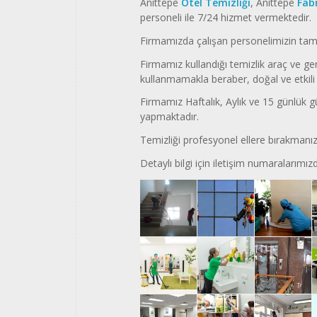
Anıttepe
Otel Temizliği
, Anıttepe
Fab
personeli ile 7/24 hizmet vermektedir.
Firmamızda çalışan personelimizin tam
Firmamız kullandığı temizlik araç ve ger
kullanmamakla beraber, doğal ve etkili 
Firmamız Haftalık, Aylık ve 15 günlük gü
yapmaktadır.
Temizliği profesyonel ellere bırakmanız 
Detaylı bilgi için iletişim numaralarımızd