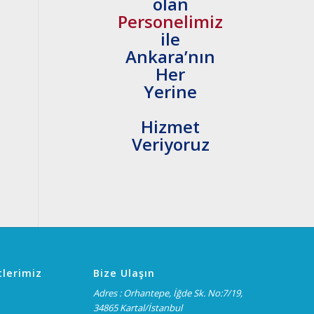
olan
Personelimiz
ile
Ankara’nın
Her
Yerine
Hizmet
Veriyoruz
lerimiz
Bize Ulaşın
Adres : Orhantepe, İğde Sk. No:7/19,
34865 Kartal/İstanbul