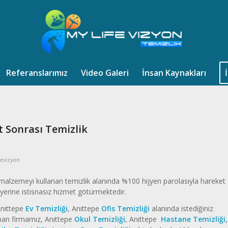
Referanslarımız
Video Galeri
İnsan Kaynakları
t Sonrası Temizlik
fevizyon
i malzemeyi kullanan temizlik alanında %100 hijyen parolasıyla hareket
yerine istisnasız hizmet götürmektedir.
Anıttepe
Ev Temizliği
, Anıttepe
Ofis Temizliği
alanında istediğiniz
unan firmamız, Anıttepe
Okul Temizliği
, Anıttepe
Hastane Temizliği
,