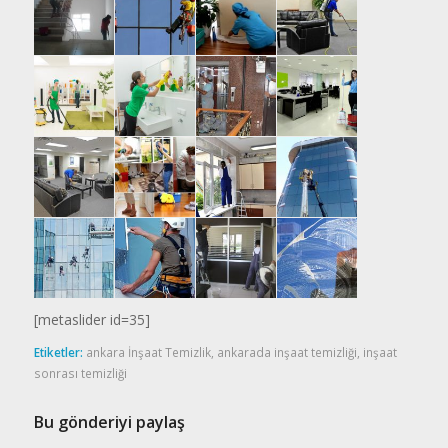
[metaslider id=35]
Etiketler:
ankara İnşaat Temizlik
,
ankarada inşaat temizliği
,
inşaat
sonrası temizliği
Bu gönderiyi paylaş