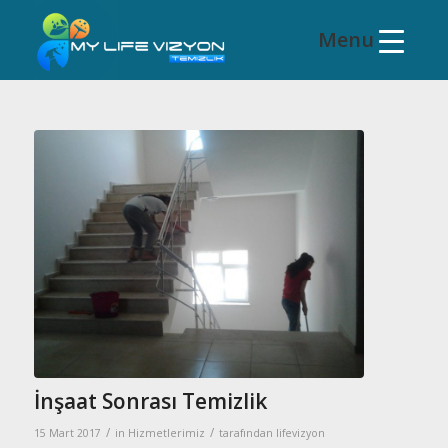
İnşaat Sonrası Temizlik
/
/
15 Mart 2017
in
Hizmetlerimiz
tarafından
lifevizyon